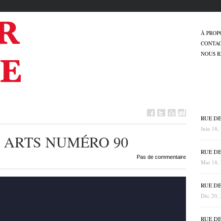
À PROP
CONTA
NOUS R
RUE D
Juin 18,
 ARTS NUMÉRO 90
RUE D
Pas de commentaire
Mar 18,
RUE D
Déc 20,
RUE D