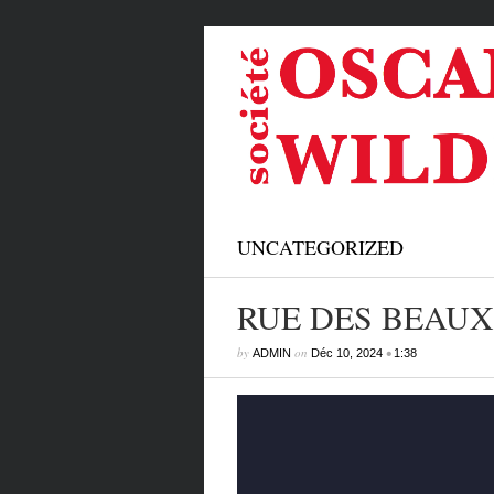
UNCATEGORIZED
RUE DES BEAUX
by
on
•
ADMIN
Déc 10, 2024
1:38