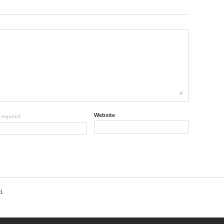
required
Website
l
d.